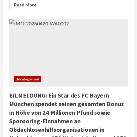
Read
Read More
more
about
BOMBSHELL
ANNOUNCEMENT:
Leeds
United
Striker
Dominic
Calvert-
Lewin
has
been
Banned
5
Years
as
he
Uncategorized
was
tested
positive
EILMELDUNG: Ein Star des FC Bayern
of…..
read
München spendet seinen gesamten Bonus
more
in Höhe von 24 Millionen Pfund sowie
Sponsoring-Einnahmen an
Obdachlosenhilfsorganisationen in