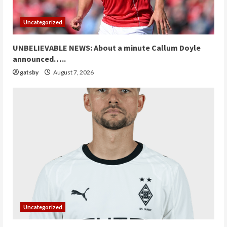
Uncategorized
UNBELIEVABLE NEWS: About a minute Callum Doyle
announced…..
gatsby
August 7, 2026
Uncategorized