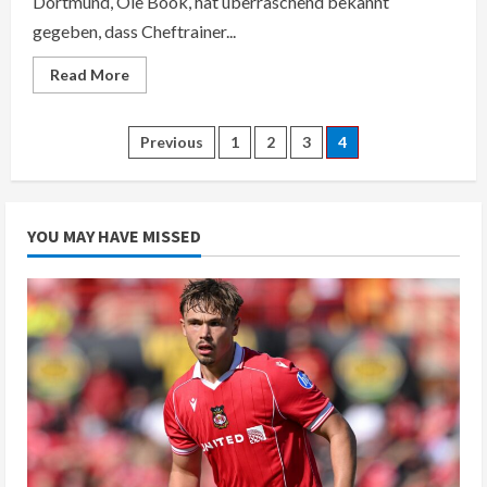
Dortmund, Ole Book, hat überraschend bekannt
gegen
TSG
gegeben, dass Cheftrainer...
1899
Hoffenheim…
Read
Read More
more
about
Kaum
zu
Posts
Previous
1
2
3
4
glauben:
Der
neue
pagination
Sportdirektor
von
Borussia
YOU MAY HAVE MISSED
Dortmund,
Ole
Book,
hat
bekannt
gegeben,
dass
Cheftrainer
Niko
Kovač
sein
Amt
niedergelegt
hat…