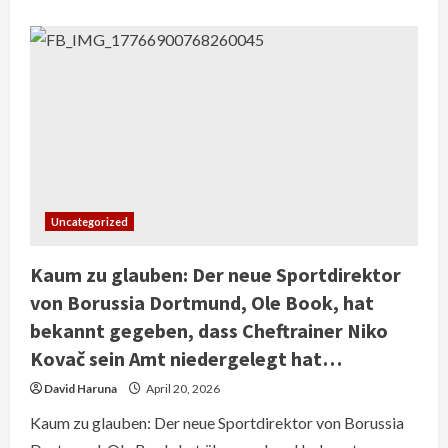
about
BREAKING:
Borussia
Dortmund
Cheftrainer
Niko
Kovač
hat
den
Borussia
Dortmund
mit
sofortiger
Wirkung
verlassen,
während
Uncategorized
Lars
Ricken
bereits
Kaum zu glauben: Der neue Sportdirektor
mit
der
von Borussia Dortmund, Ole Book, hat
Suche
nach
bekannt gegeben, dass Cheftrainer Niko
seinem
Nachfolger
Kovač sein Amt niedergelegt hat…
begonnen
hat.
Dies
David Haruna
April 20, 2026
geschah
aufgrund
Kaum zu glauben: Der neue Sportdirektor von Borussia
der
Niederlage