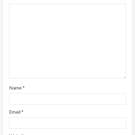
d
i
n
g
Name
*
Email
*