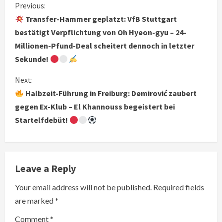
C
Previous:
Transfer-Hammer geplatzt: VfB Stuttgart
o
bestätigt Verpflichtung von Oh Hyeon-gyu – 24-
Millionen-Pfund-Deal scheitert dennoch in letzter
n
Sekunde!
t
Next:
i
Halbzeit-Führung in Freiburg: Demirović zaubert
gegen Ex-Klub – El Khannouss begeistert bei
n
Startelfdebüt!
u
e
Leave a Reply
R
Your email address will not be published.
Required fields
e
are marked
*
a
Comment
*