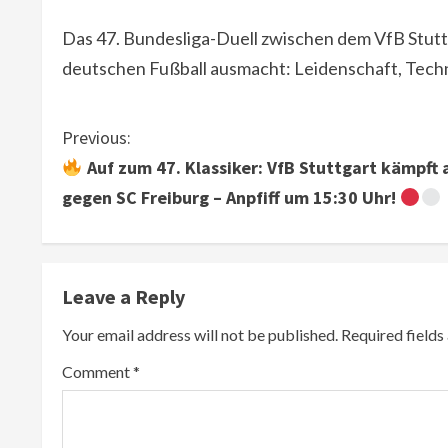
Das 47. Bundesliga-Duell zwischen dem VfB Stuttg
deutschen Fußball ausmacht: Leidenschaft, Techn
C
Previous:
Auf zum 47. Klassiker: VfB Stuttgart kämpft 
o
gegen SC Freiburg – Anpfiff um 15:30 Uhr!
n
t
Leave a Reply
i
Your email address will not be published.
Required field
n
Comment
*
u
e