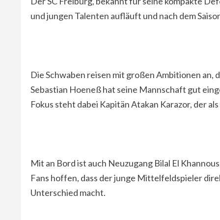
Der SC Freiburg, bekannt für seine kompakte Defe
und jungen Talenten aufläuft und nach dem Saison
Die Schwaben reisen mit großen Ambitionen an, de
Sebastian Hoeneß hat seine Mannschaft gut einges
Fokus steht dabei Kapitän Atakan Karazor, der al
Mit an Bord ist auch Neuzugang Bilal El Khannou
Fans hoffen, dass der junge Mittelfeldspieler di
Unterschied macht.