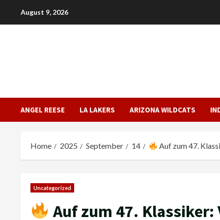
Skip
August 9, 2026
to
content
ANGEL REESE
LA LAKERS
ARIZONA WILDCATS
IN
Home
2025
September
14
Auf zum 47. Klassi
Uncategorized
Auf zum 47. Klassiker: 