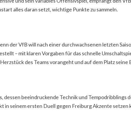
nsive und sein variables Offensivspiel, empfängt den VfB
start alles daran setzt, wichtige Punkte zu sammeln.
nn der VfB will nach einer durchwachsenen letzten Saison
tellt – mit klaren Vorgaben für das schnelle Umschaltspie
s Herzstück des Teams vorangeht und auf dem Platz seine 
ss, dessen beeindruckende Technik und Tempodribblings d
rekt in seinem ersten Duell gegen Freiburg Akzente setzen