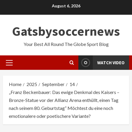
Skip
August 6, 2026
to
content
Gatsbysoccernews
Your Best All Round The Globe Sport Blog
WATCH VIDEO
Primary
Menu
Home
2025
September
14
„Franz Beckenbauer: Das ewige Denkmal des Kaisers –
Bronze-Statue vor der Allianz Arena enthüllt, einen Tag
nach seinem 80. Geburtstag“ Möchtest du eine noch
emotionalere oder poetischere Variante?