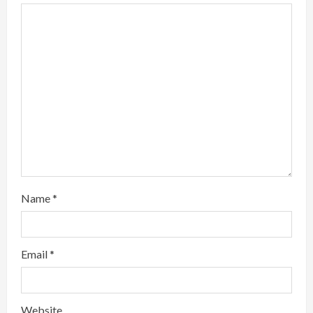
n
g
Name
*
Email
*
Website