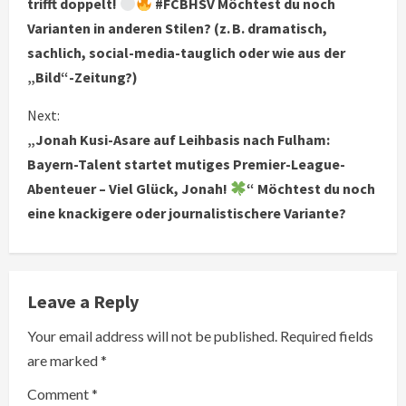
trifft doppelt!
#FCBHSV Möchtest du noch
n
Varianten in anderen Stilen? (z. B. dramatisch,
t
sachlich, social-media-tauglich oder wie aus der
„Bild“-Zeitung?)
i
Next:
n
„Jonah Kusi-Asare auf Leihbasis nach Fulham:
u
Bayern-Talent startet mutiges Premier-League-
Abenteuer – Viel Glück, Jonah!
“ Möchtest du noch
e
eine knackigere oder journalistischere Variante?
R
e
Leave a Reply
a
Your email address will not be published.
Required fields
d
are marked
*
i
Comment
*