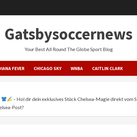
Gatsbysoccernews
Your Best All Round The Globe Sport Blog
DIANA FEVER
CHICAGO SKY
WNBA
CAITLIN CLARK
!
– Hol dir dein exklusives Stück Chelsea-Magie direkt vom S
helsea-Post?