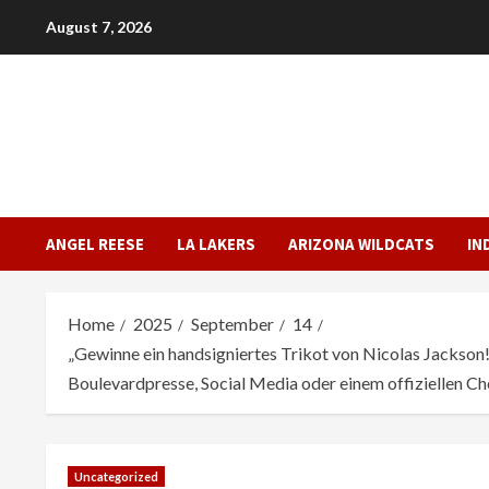
Skip
August 7, 2026
to
content
ANGEL REESE
LA LAKERS
ARIZONA WILDCATS
IN
Home
2025
September
14
„Gewinne ein handsigniertes Trikot von Nicolas Jackson
Boulevardpresse, Social Media oder einem offiziellen C
Uncategorized