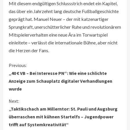
Mit diesem endgültigen Schlussstrich endet ein Kapitel,
das über ein Jahrzehnt lang deutsche Fußballgeschichte
geprägt hat. Manuel Neuer – der mit katzenartiger
Sprungkraft, unerschütterlicher Ruhe und revolutionärem
Mitspielerverhalten eine neue Ära im Torwartspiel
einleitete – verlässt die internationale Bühne, aber nicht
die Herzen der Fans.
C
Previous:
„40 € VB – Bei Interesse PN“: Wie eine schlichte
o
Anzeige zum Schauplatz digitaler Verhandlungen
wurde
n
Next:
t
„Taktikschach am Millerntor: St. Pauli und Augsburg
i
überraschen mit kühnen Startelfs – Jugendpower
trifft auf Systemkreativität“
n