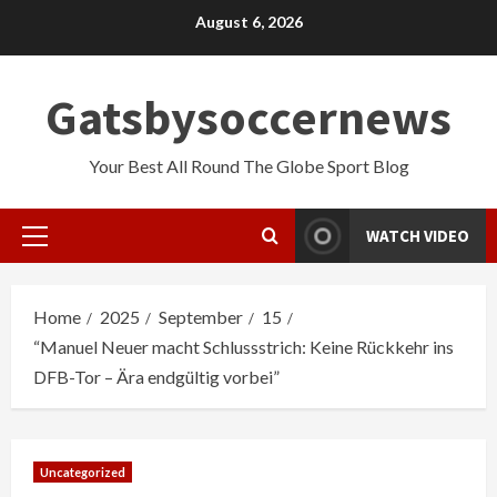
Skip
August 6, 2026
to
content
Gatsbysoccernews
Your Best All Round The Globe Sport Blog
WATCH VIDEO
Primary
Menu
Home
2025
September
15
“Manuel Neuer macht Schlussstrich: Keine Rückkehr ins
DFB-Tor – Ära endgültig vorbei”
Uncategorized