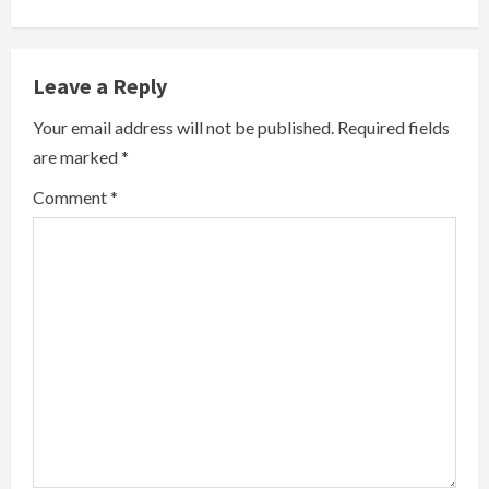
u
e
Leave a Reply
R
Your email address will not be published.
Required fields
are marked
*
e
Comment
*
a
d
i
n
g