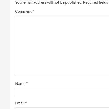
Your email address will not be published.
Required field
n
Comment
*
u
e
R
e
a
d
i
Name
*
n
g
Email
*