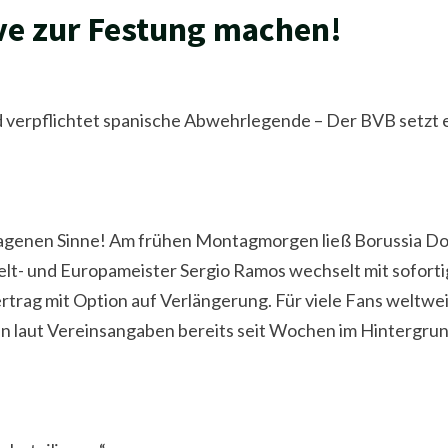
ive zur Festung machen!
pflichtet spanische Abwehrlegende – Der BVB setzt ei
rtragenen Sinne! Am frühen Montagmorgen ließ Borussia D
t- und Europameister Sergio Ramos wechselt mit soforti
trag mit Option auf Verlängerung. Für viele Fans weltweit 
en laut Vereinsangaben bereits seit Wochen im Hintergr