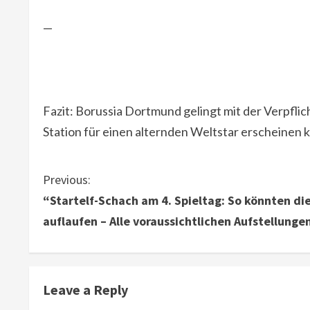
—
Fazit: Borussia Dortmund gelingt mit der Verpfli
Station für einen alternden Weltstar erscheinen 
C
Previous:
“Startelf-Schach am 4. Spieltag: So könnten d
o
auflaufen – Alle voraussichtlichen Aufstellunge
n
t
Leave a Reply
i