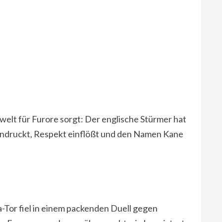
welt für Furore sorgt: Der englische Stürmer hat
eeindruckt, Respekt einflößt und den Namen Kane
a-Tor fiel in einem packenden Duell gegen