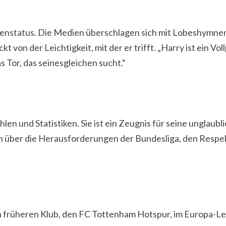
nstatus. Die Medien überschlagen sich mit Lobeshymnen,
t von der Leichtigkeit, mit der er trifft. „Harry ist ein Vol
s Tor, das seinesgleichen sucht.“
en und Statistiken. Sie ist ein Zeugnis für seine unglaubl
fen über die Herausforderungen der Bundesliga, den Resp
n früheren Klub, den FC Tottenham Hotspur, im Europa-Lea