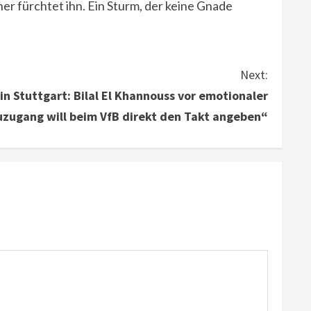
ner fürchtet ihn. Ein Sturm, der keine Gnade
Next:
 Stuttgart: Bilal El Khannouss vor emotionaler
zugang will beim VfB direkt den Takt angeben“