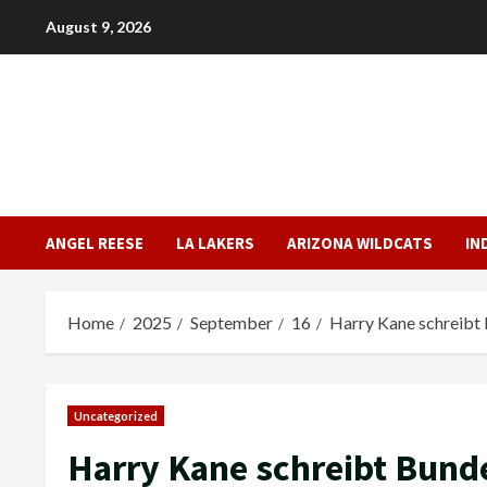
Skip
August 9, 2026
to
content
ANGEL REESE
LA LAKERS
ARIZONA WILDCATS
IN
Home
2025
September
16
Harry Kane schreibt 
Uncategorized
Harry Kane schreibt Bunde