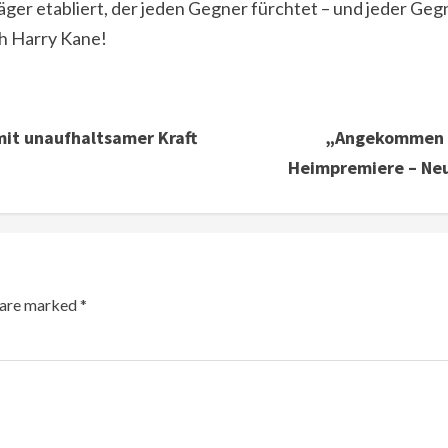
jäger etabliert, der jeden Gegner fürchtet – und jeder Geg
ch Harry Kane!
mit unaufhaltsamer Kraft
„Angekommen in
Heimpremiere – Neu
s are marked
*