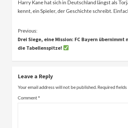
Harry Kane hat sich in Deutschland längst als Tor
kennt, ein Spieler, der Geschichte schreibt. Einfa
C
Previous:
Drei Siege, eine Mission: FC Bayern übernimmt 
o
die Tabellenspitze!
n
t
Leave a Reply
i
Your email address will not be published.
Required field
n
Comment
*
u
e