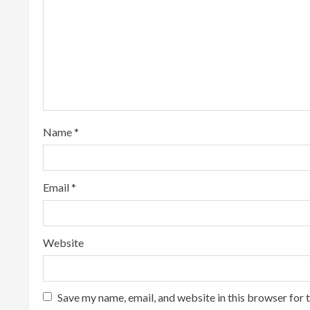
R
e
a
d
i
Name
*
n
g
Email
*
Website
Save my name, email, and website in this browser for 