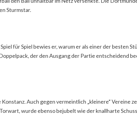
fball den Ball unhaltbar im Netz versenkte. Die Dortmun
en Sturmstar.
Spiel für Spiel bewies er, warum er als einer der besten S
en Doppelpack, der den Ausgang der Partie entscheidend b
Konstanz. Auch gegen vermeintlich „kleinere“ Vereine zeig
 Torwart, wurde ebenso bejubelt wie der knallharte Schus