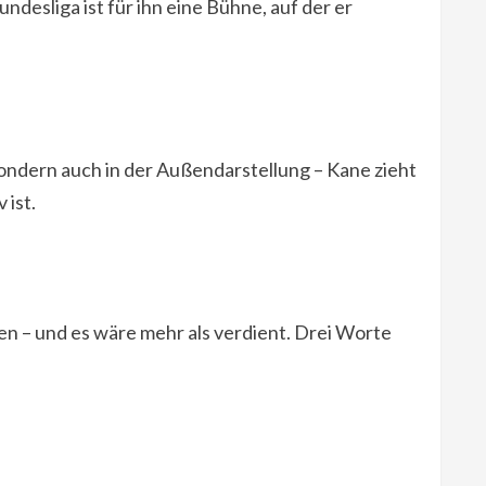
ndesliga ist für ihn eine Bühne, auf der er
sondern auch in der Außendarstellung – Kane zieht
 ist.
n – und es wäre mehr als verdient. Drei Worte