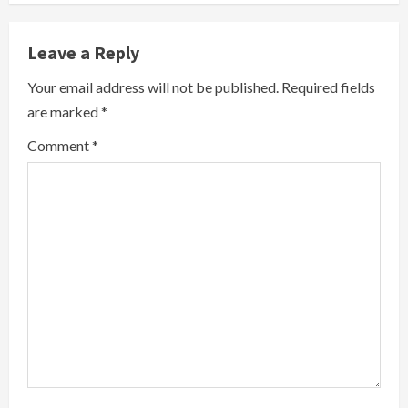
n
u
Leave a Reply
e
Your email address will not be published.
Required fields
R
are marked
*
e
Comment
*
a
d
i
n
g