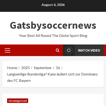
Skip
August 6, 2026
to
content
Gatsbysoccernews
Your Best All Round The Globe Sport Blog
WATCH VIDEO
Primary
Menu
Home
2025
September
16
Langweilige Bundesliga? Kane äußert sich zur Dominanz
des FC Bayern
Uncategorized