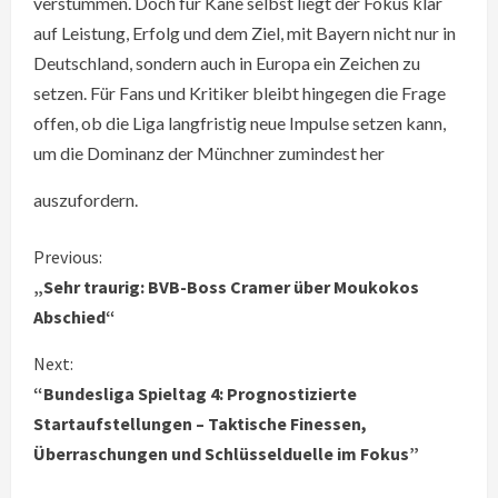
verstummen. Doch für Kane selbst liegt der Fokus klar
auf Leistung, Erfolg und dem Ziel, mit Bayern nicht nur in
Deutschland, sondern auch in Europa ein Zeichen zu
setzen. Für Fans und Kritiker bleibt hingegen die Frage
offen, ob die Liga langfristig neue Impulse setzen kann,
um die Dominanz der Münchner zumindest her
auszufordern.
C
Previous:
„Sehr traurig: BVB-Boss Cramer über Moukokos
o
Abschied“
n
Next:
“Bundesliga Spieltag 4: Prognostizierte
t
Startaufstellungen – Taktische Finessen,
i
Überraschungen und Schlüsselduelle im Fokus”