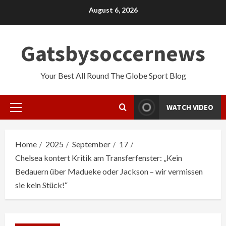
Skip
August 6, 2026
to
content
Gatsbysoccernews
Your Best All Round The Globe Sport Blog
WATCH VIDEO
Primary
Menu
Home
2025
September
17
Chelsea kontert Kritik am Transferfenster: „Kein
Bedauern über Madueke oder Jackson – wir vermissen
sie kein Stück!“