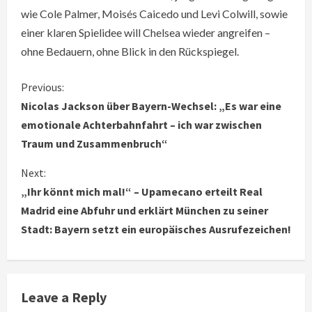
wie Cole Palmer, Moisés Caicedo und Levi Colwill, sowie
einer klaren Spielidee will Chelsea wieder angreifen –
ohne Bedauern, ohne Blick in den Rückspiegel.
C
Previous:
Nicolas Jackson über Bayern-Wechsel: „Es war eine
o
emotionale Achterbahnfahrt – ich war zwischen
Traum und Zusammenbruch“
n
Next:
t
„Ihr könnt mich mal!“ – Upamecano erteilt Real
i
Madrid eine Abfuhr und erklärt München zu seiner
Stadt: Bayern setzt ein europäisches Ausrufezeichen!
n
u
e
Leave a Reply