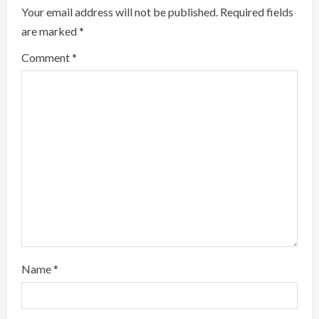
R
Your email address will not be published.
Required fields
are marked
*
e
Comment
*
a
d
i
n
g
Name
*