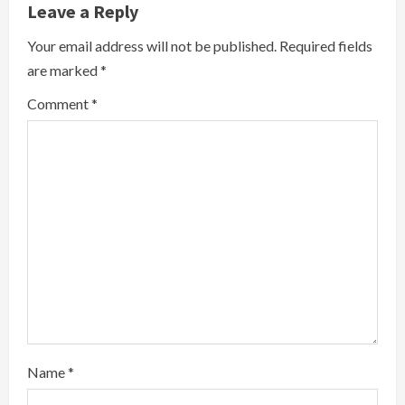
Leave a Reply
e
Your email address will not be published.
Required fields
R
are marked
*
e
Comment
*
a
d
i
n
g
Name
*