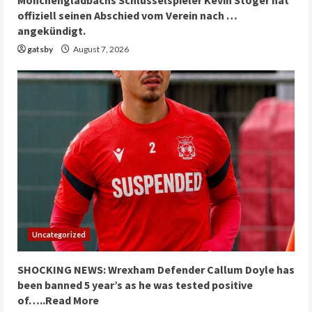
Mönchengladbachs Schlüsselspieler Kevin Stöger hat
offiziell seinen Abschied vom Verein nach …
angekündigt.
gatsby
August 7, 2026
Uncategorized
SHOCKING NEWS: Wrexham Defender Callum Doyle has
been banned 5 year’s as he was tested positive
of…..Read More