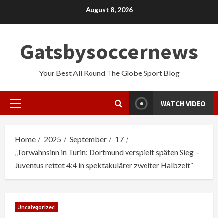
Skip
August 8, 2026
to
content
Gatsbysoccernews
Your Best All Round The Globe Sport Blog
WATCH VIDEO
Primary
Menu
Home
2025
September
17
„Torwahnsinn in Turin: Dortmund verspielt späten Sieg –
Juventus rettet 4:4 in spektakulärer zweiter Halbzeit“
Uncategorized