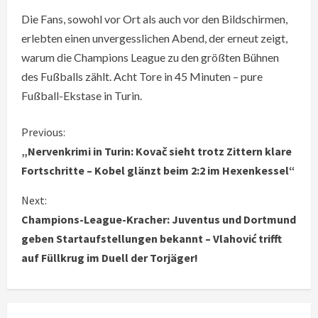
Die Fans, sowohl vor Ort als auch vor den Bildschirmen,
erlebten einen unvergesslichen Abend, der erneut zeigt,
warum die Champions League zu den größten Bühnen
des Fußballs zählt. Acht Tore in 45 Minuten – pure
Fußball-Ekstase in Turin.
C
Previous:
„Nervenkrimi in Turin: Kovač sieht trotz Zittern klare
o
Fortschritte – Kobel glänzt beim 2:2 im Hexenkessel“
n
Next:
Champions-League-Kracher: Juventus und Dortmund
t
geben Startaufstellungen bekannt – Vlahović trifft
i
auf Füllkrug im Duell der Torjäger!
n
u