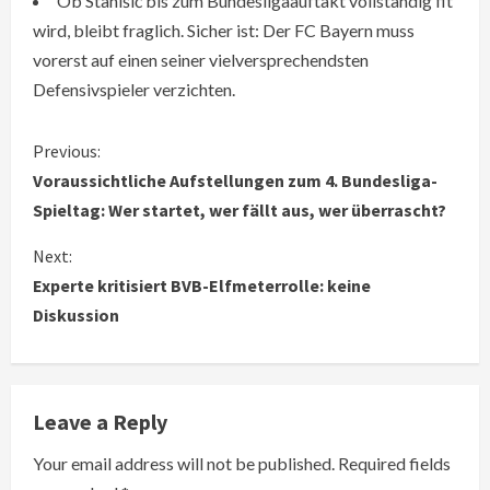
Ob Stanišić bis zum Bundesligaauftakt vollständig fit
wird, bleibt fraglich. Sicher ist: Der FC Bayern muss
vorerst auf einen seiner vielversprechendsten
Defensivspieler verzichten.
C
Previous:
Voraussichtliche Aufstellungen zum 4. Bundesliga-
o
Spieltag: Wer startet, wer fällt aus, wer überrascht?
n
Next:
Experte kritisiert BVB-Elfmeterrolle: keine
t
Diskussion
i
n
Leave a Reply
u
Your email address will not be published.
Required fields
e