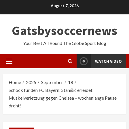
Skip
August 7, 2026
to
content
Gatsbysoccernews
Your Best All Round The Globe Sport Blog
WATCH VIDEO
Primary
Menu
Home
2025
September
18
Schock für den FC Bayern: Stanišić erleidet
Muskelverletzung gegen Chelsea – wochenlange Pause
droht!