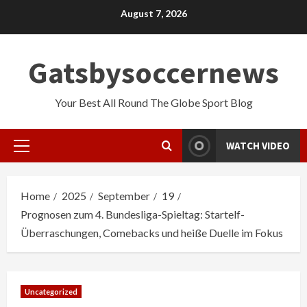
Skip
August 7, 2026
to
content
Gatsbysoccernews
Your Best All Round The Globe Sport Blog
WATCH VIDEO
Primary
Menu
Home
2025
September
19
Prognosen zum 4. Bundesliga-Spieltag: Startelf-
Überraschungen, Comebacks und heiße Duelle im Fokus
Uncategorized