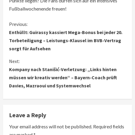
Punkte liegen? Die Fans dürfen sich auf ein intensives
Fußballwochenende freuen!
C
Previous:
Enthüllt: Guirassy kassiert Mega-Bonus bei jeder 20.
o
Torbeteiligung – Leistungs-Klausel im BVB-Vertrag
sorgt für Aufsehen
n
Next:
t
Kompany nach Stanišić-Verletzung: „Links hinten
i
müssen wir kreativ werden“ – Bayern-Coach prüft
Davies, Mazraoui und Systemwechsel
n
u
e
Leave a Reply
R
Your email address will not be published.
Required fields
are marked
*