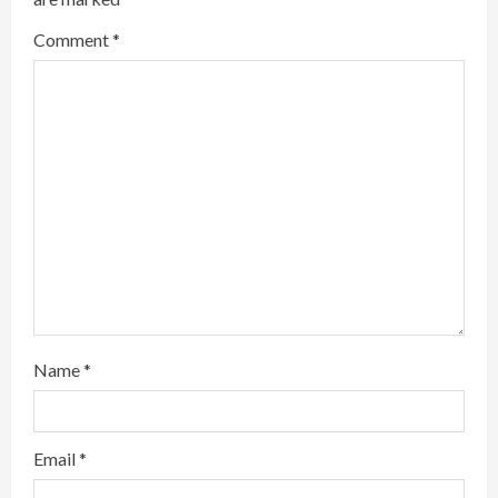
e
Comment
*
a
d
i
n
g
Name
*
Email
*