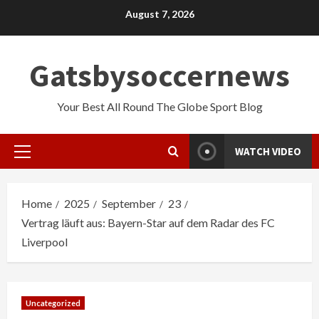
Skip
August 7, 2026
to
content
Gatsbysoccernews
Your Best All Round The Globe Sport Blog
WATCH VIDEO
Primary
Menu
Home
2025
September
23
Vertrag läuft aus: Bayern-Star auf dem Radar des FC
Liverpool
Uncategorized