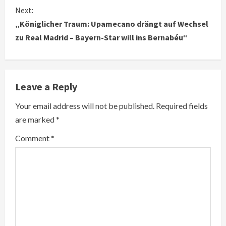
o
Next:
n
„Königlicher Traum: Upamecano drängt auf Wechsel
zu Real Madrid – Bayern-Star will ins Bernabéu“
t
i
n
Leave a Reply
u
Your email address will not be published.
Required fields
are marked
*
e
Comment
*
R
e
a
d