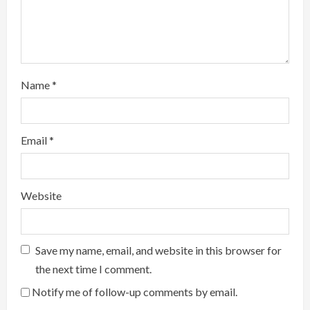
i
n
g
Name
*
Email
*
Website
Save my name, email, and website in this browser for
the next time I comment.
Notify me of follow-up comments by email.