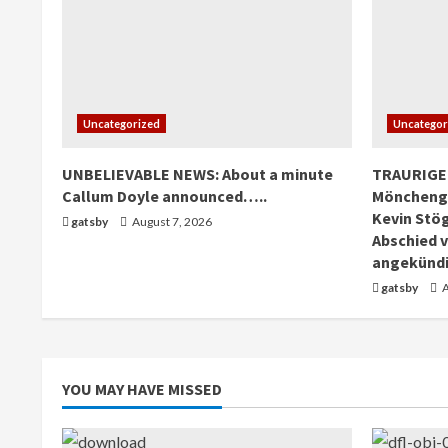
Uncategorized
Uncategor
UNBELIEVABLE NEWS: About a minute
TRAURIGE
Callum Doyle announced…..
Mönchengl
Kevin Stög
gatsby
August 7, 2026
Abschied 
angekündi
gatsby
A
YOU MAY HAVE MISSED