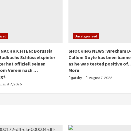
ized
Uncategorized
 NACHRICHTEN: Borussia
SHOCKING NEWS: Wrexham D
adbachs Schlüsselspieler
Callum Doyle has been banned
er hat offiziell seinen
as he was tested positive of
vom Verein nach …
More
gt.
gatsby
August 7, 2026
ugust 7, 2026