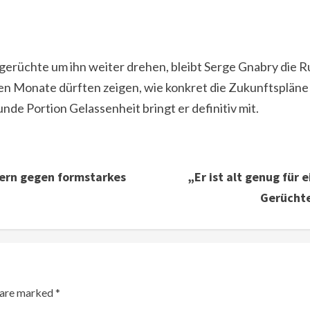
gerüchte um ihn weiter drehen, bleibt Serge Gnabry die Ru
en Monate dürften zeigen, wie konkret die Zukunftspläne 
nde Portion Gelassenheit bringt er definitiv mit.
yern gegen formstarkes
„Er ist alt genug für
Gerüchte
s are marked
*