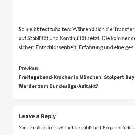
So bleibt festzuhalten: Während sich die Transfer
auf Stabilität und Kontinuität setzt. Die kommend
sicher: Entschlossenheit, Erfahrung und eine gesu
C
Previous:
Freitagabend-Kracher in München: Stolpert Ba
o
Werder zum Bundesliga-Auftakt?
n
t
Leave a Reply
i
Your email address will not be published.
Required field
n