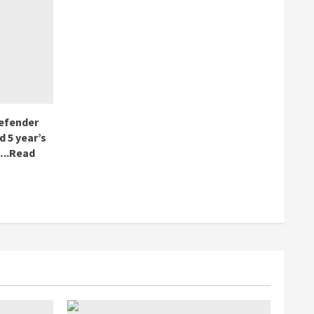
efender
 5 year’s
…..Read