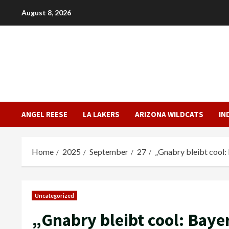
Skip
August 8, 2026
to
content
ANGEL REESE
LA LAKERS
ARIZONA WILDCATS
IN
Home
2025
September
27
„Gnabry bleibt cool: 
Uncategorized
„Gnabry bleibt cool: Bayer