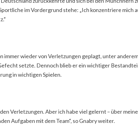
Deutschland zurückkehrte und sich bei den Münchnern zu 
 Sportliche im Vordergrund stehe: „Ich konzentriere mich a
z.“
on immer wieder von Verletzungen geplagt, unter andere
fecht setzte. Dennoch blieb er ein wichtiger Bestandteil
rung in wichtigen Spielen.
 den Verletzungen. Aber ich habe viel gelernt – über meine
enden Aufgaben mit dem Team“, so Gnabry weiter.