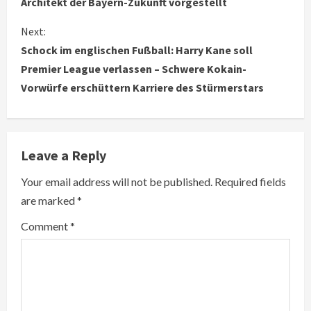
Architekt der Bayern-Zukunft vorgestellt
n
Next:
Schock im englischen Fußball: Harry Kane soll
t
Premier League verlassen – Schwere Kokain-
i
Vorwürfe erschüttern Karriere des Stürmerstars
n
u
Leave a Reply
e
Your email address will not be published.
Required fields
R
are marked
*
e
Comment
*
a
d