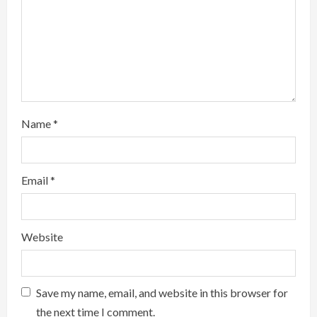
i
n
g
Name
*
Email
*
Website
Save my name, email, and website in this browser for
the next time I comment.