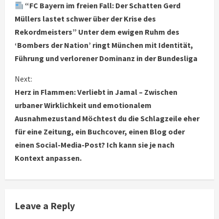
“FC Bayern im freien Fall: Der Schatten Gerd
o
Müllers lastet schwer über der Krise des
Rekordmeisters” Unter dem ewigen Ruhm des
n
‘Bombers der Nation’ ringt München mit Identität,
t
Führung und verlorener Dominanz in der Bundesliga
i
Next:
Herz in Flammen: Verliebt in Jamal – Zwischen
n
urbaner Wirklichkeit und emotionalem
u
Ausnahmezustand Möchtest du die Schlagzeile eher
für eine Zeitung, ein Buchcover, einen Blog oder
e
einen Social-Media-Post? Ich kann sie je nach
R
Kontext anpassen.
e
a
Leave a Reply