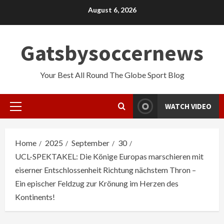
Skip
August 6, 2026
to
content
Gatsbysoccernews
Your Best All Round The Globe Sport Blog
WATCH VIDEO
Primary
Menu
Home
2025
September
30
UCL-SPEKTAKEL: Die Könige Europas marschieren mit
eiserner Entschlossenheit Richtung nächstem Thron –
Ein epischer Feldzug zur Krönung im Herzen des
Kontinents!