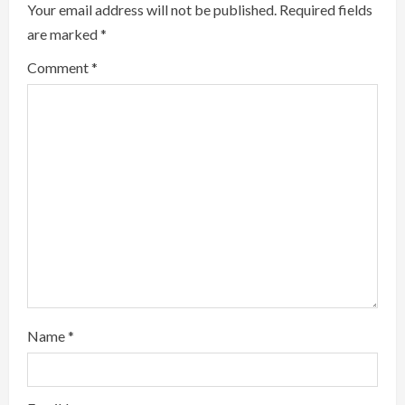
d
Your email address will not be published.
Required fields
i
are marked
*
Comment
*
n
g
Name
*