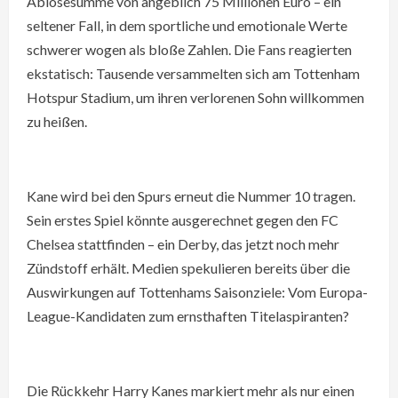
Ablösesumme von angeblich 75 Millionen Euro – ein
seltener Fall, in dem sportliche und emotionale Werte
schwerer wogen als bloße Zahlen. Die Fans reagierten
ekstatisch: Tausende versammelten sich am Tottenham
Hotspur Stadium, um ihren verlorenen Sohn willkommen
zu heißen.
Kane wird bei den Spurs erneut die Nummer 10 tragen.
Sein erstes Spiel könnte ausgerechnet gegen den FC
Chelsea stattfinden – ein Derby, das jetzt noch mehr
Zündstoff erhält. Medien spekulieren bereits über die
Auswirkungen auf Tottenhams Saisonziele: Vom Europa-
League-Kandidaten zum ernsthaften Titelaspiranten?
Die Rückkehr Harry Kanes markiert mehr als nur einen