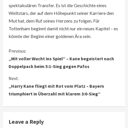
spektakulären Transfer. Es ist die Geschichte eines
Weltstars, der auf dem Höhepunkt seiner Karriere den
Mut hat, dem Ruf seines Herzens zu folgen. Für
Tottenham beginnt damit nicht nur ein neues Kapitel – es
könnte der Beginn einer goldenen Ära sein.
C
Previous:
„Mit voller Wucht ins Spiel“ – Kane begeistert nach
o
Doppelpack beim 5:1-Sieg gegen Pafos
n
Next:
„Harry Kane fliegt mit Rot vom Platz – Bayern
t
triumphiert in Überzahl mit klarem 3:0-Sieg“
i
n
Leave a Reply
u