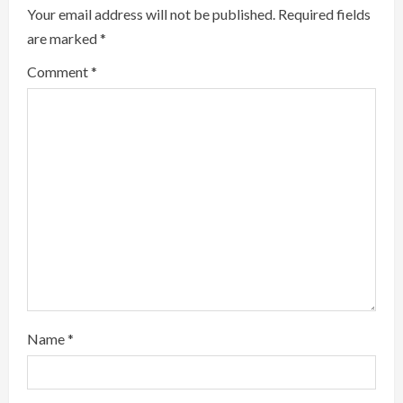
Your email address will not be published.
Required fields
e
are marked
*
R
Comment
*
e
a
d
i
n
g
Name
*