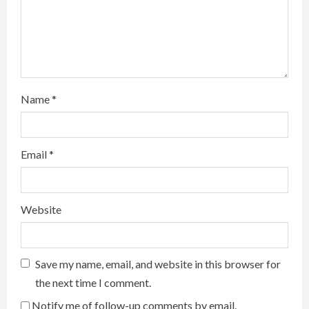
i
n
g
Name
*
Email
*
Website
Save my name, email, and website in this browser for
the next time I comment.
Notify me of follow-up comments by email.