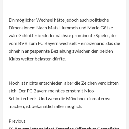
Ein möglicher Wechsel hätte jedoch auch politische
Dimensionen: Nach Mats Hummels und Mario Götze
wäre Schlotterbeck der nächste prominente Spieler, der
vom BVB zum FC Bayern wechselt – ein Szenario, das die
ohnehin angespannte Beziehung zwischen den beiden
Klubs weiter belasten dürfte.
Noch ist nichts entschieden, aber die Zeichen verdichten
sich: Der FC Bayern meint es ernst mit Nico
Schlotterbeck. Und wenn die Münchner einmal ernst
machen, ist bekanntlich alles möglich.
C
Previous:
FC Bayern intensiviert Transfer-Offensive: Gespräche