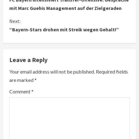
o
mit Marc Guehis Management auf der Zielgeraden
n
Next:
“Bayern-Stars drohen mit Streik wegen Gehalt!”
t
i
n
Leave a Reply
u
Your email address will not be published.
Required fields
are marked
*
e
Comment
*
R
e
a
d