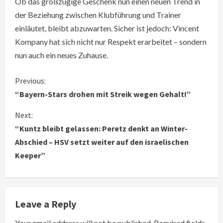
Ob das großzügige Geschenk nun einen neuen Trend in
der Beziehung zwischen Klubführung und Trainer
einläutet, bleibt abzuwarten. Sicher ist jedoch: Vincent
Kompany hat sich nicht nur Respekt erarbeitet – sondern
nun auch ein neues Zuhause.
C
Previous:
“Bayern-Stars drohen mit Streik wegen Gehalt!”
o
Next:
n
“Kuntz bleibt gelassen: Peretz denkt an Winter-
Abschied – HSV setzt weiter auf den israelischen
t
Keeper”
i
n
Leave a Reply
u
Your email address will not be published.
Required fields