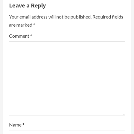
Leave a Reply
R
Your email address will not be published.
Required fields
e
are marked
*
a
Comment
*
d
i
n
g
Name
*