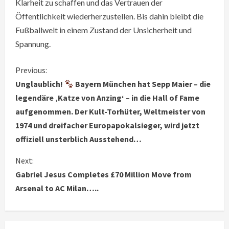
Klarheit zu schaffen und das Vertrauen der
Öffentlichkeit wiederherzustellen. Bis dahin bleibt die
Fußballwelt in einem Zustand der Unsicherheit und
Spannung.
C
Previous:
Unglaublich!
Bayern München hat Sepp Maier – die
o
legendäre ‚Katze von Anzing‘ – in die Hall of Fame
aufgenommen. Der Kult-Torhüter, Weltmeister von
n
1974 und dreifacher Europapokalsieger, wird jetzt
t
offiziell unsterblich Ausstehend…
i
Next:
Gabriel Jesus Completes £70 Million Move from
n
Arsenal to AC Milan…..
u
e