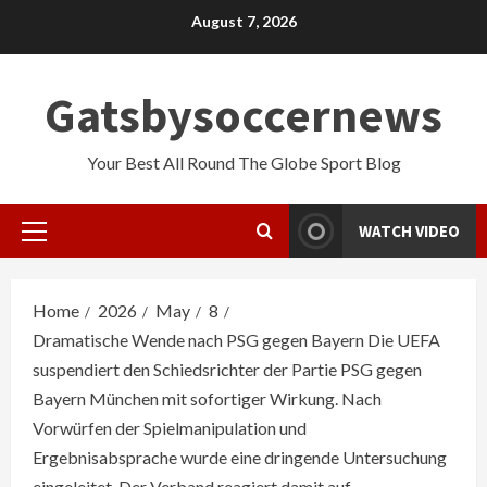
Skip
August 7, 2026
to
content
Gatsbysoccernews
Your Best All Round The Globe Sport Blog
WATCH VIDEO
Primary
Menu
Home
2026
May
8
Dramatische Wende nach PSG gegen Bayern Die UEFA
suspendiert den Schiedsrichter der Partie PSG gegen
Bayern München mit sofortiger Wirkung. Nach
Vorwürfen der Spielmanipulation und
Ergebnisabsprache wurde eine dringende Untersuchung
eingeleitet. Der Verband reagiert damit auf