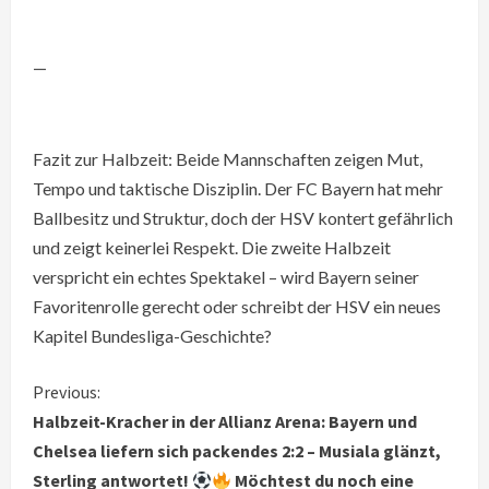
—
Fazit zur Halbzeit: Beide Mannschaften zeigen Mut,
Tempo und taktische Disziplin. Der FC Bayern hat mehr
Ballbesitz und Struktur, doch der HSV kontert gefährlich
und zeigt keinerlei Respekt. Die zweite Halbzeit
verspricht ein echtes Spektakel – wird Bayern seiner
Favoritenrolle gerecht oder schreibt der HSV ein neues
Kapitel Bundesliga-Geschichte?
C
Previous:
Halbzeit-Kracher in der Allianz Arena: Bayern und
o
Chelsea liefern sich packendes 2:2 – Musiala glänzt,
Sterling antwortet!
Möchtest du noch eine