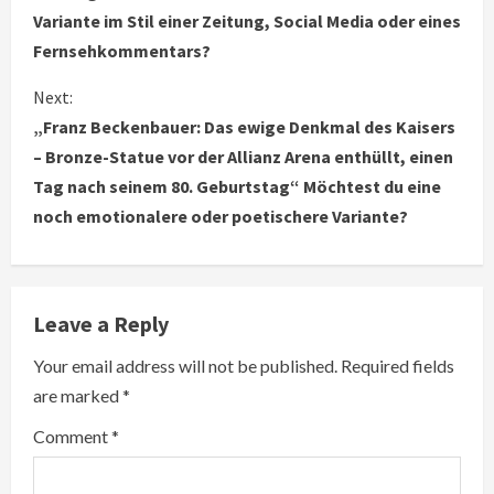
n
Variante im Stil einer Zeitung, Social Media oder eines
t
Fernsehkommentars?
i
Next:
„Franz Beckenbauer: Das ewige Denkmal des Kaisers
n
– Bronze-Statue vor der Allianz Arena enthüllt, einen
u
Tag nach seinem 80. Geburtstag“ Möchtest du eine
noch emotionalere oder poetischere Variante?
e
R
e
Leave a Reply
a
Your email address will not be published.
Required fields
are marked
*
d
Comment
*
i