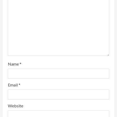
n
g
Name
*
Email
*
Website