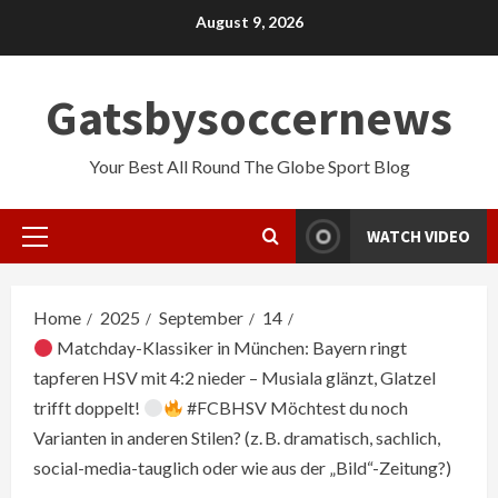
Skip
August 9, 2026
to
content
Gatsbysoccernews
Your Best All Round The Globe Sport Blog
WATCH VIDEO
Primary
Menu
Home
2025
September
14
Matchday-Klassiker in München: Bayern ringt
tapferen HSV mit 4:2 nieder – Musiala glänzt, Glatzel
trifft doppelt!
#FCBHSV Möchtest du noch
Varianten in anderen Stilen? (z. B. dramatisch, sachlich,
social-media-tauglich oder wie aus der „Bild“-Zeitung?)