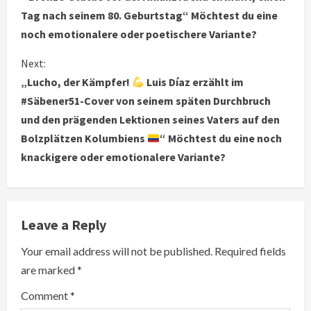
Tag nach seinem 80. Geburtstag“ Möchtest du eine
n
noch emotionalere oder poetischere Variante?
t
Next:
i
„Lucho, der Kämpfer!
Luis Díaz erzählt im
#Säbener51-Cover von seinem späten Durchbruch
n
und den prägenden Lektionen seines Vaters auf den
u
Bolzplätzen Kolumbiens
“ Möchtest du eine noch
knackigere oder emotionalere Variante?
e
R
e
Leave a Reply
a
Your email address will not be published.
Required fields
are marked
*
d
Comment
*