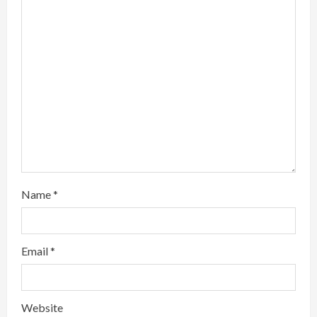
i
n
g
Name
*
Email
*
Website