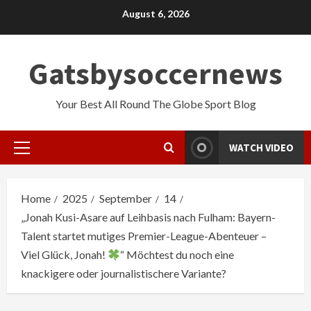
Skip
August 6, 2026
to
content
Gatsbysoccernews
Your Best All Round The Globe Sport Blog
WATCH VIDEO
Primary
Menu
Home
2025
September
14
„Jonah Kusi-Asare auf Leihbasis nach Fulham: Bayern-
Talent startet mutiges Premier-League-Abenteuer –
Viel Glück, Jonah!
“ Möchtest du noch eine
knackigere oder journalistischere Variante?