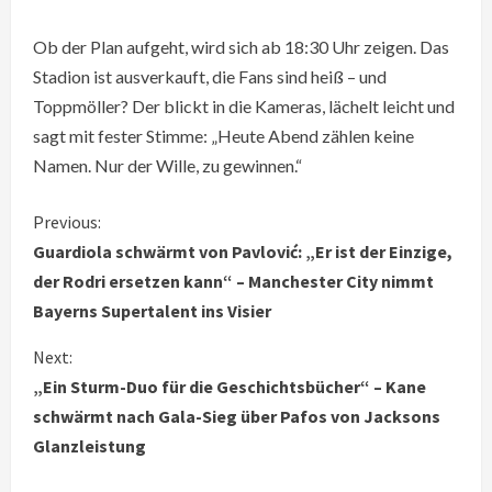
Ob der Plan aufgeht, wird sich ab 18:30 Uhr zeigen. Das
Stadion ist ausverkauft, die Fans sind heiß – und
Toppmöller? Der blickt in die Kameras, lächelt leicht und
sagt mit fester Stimme: „Heute Abend zählen keine
Namen. Nur der Wille, zu gewinnen.“
C
Previous:
Guardiola schwärmt von Pavlović: „Er ist der Einzige,
o
der Rodri ersetzen kann“ – Manchester City nimmt
Bayerns Supertalent ins Visier
n
Next:
t
„Ein Sturm-Duo für die Geschichtsbücher“ – Kane
i
schwärmt nach Gala-Sieg über Pafos von Jacksons
Glanzleistung
n