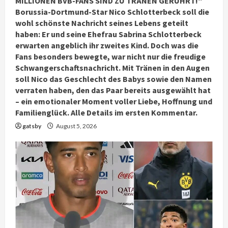
MILLIONEN BVB-FANS SIND ZU TRÄNEN GERÜHRT!“
Borussia-Dortmund-Star Nico Schlotterbeck soll die
wohl schönste Nachricht seines Lebens geteilt
haben: Er und seine Ehefrau Sabrina Schlotterbeck
erwarten angeblich ihr zweites Kind. Doch was die
Fans besonders bewegte, war nicht nur die freudige
Schwangerschaftsnachricht. Mit Tränen in den Augen
soll Nico das Geschlecht des Babys sowie den Namen
verraten haben, den das Paar bereits ausgewählt hat
– ein emotionaler Moment voller Liebe, Hoffnung und
Familienglück. Alle Details im ersten Kommentar.
gatsby
August 5, 2026