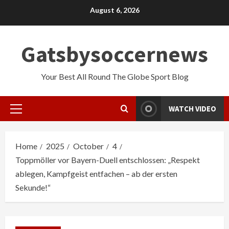
Skip
August 6, 2026
to
content
Gatsbysoccernews
Your Best All Round The Globe Sport Blog
WATCH VIDEO
Primary
Menu
Home
2025
October
4
Toppmöller vor Bayern-Duell entschlossen: „Respekt
ablegen, Kampfgeist entfachen – ab der ersten
Sekunde!“