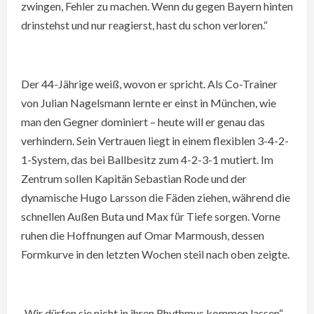
zwingen, Fehler zu machen. Wenn du gegen Bayern hinten
drinstehst und nur reagierst, hast du schon verloren.“
Der 44-Jährige weiß, wovon er spricht. Als Co-Trainer
von Julian Nagelsmann lernte er einst in München, wie
man den Gegner dominiert – heute will er genau das
verhindern. Sein Vertrauen liegt in einem flexiblen 3-4-2-
1-System, das bei Ballbesitz zum 4-2-3-1 mutiert. Im
Zentrum sollen Kapitän Sebastian Rode und der
dynamische Hugo Larsson die Fäden ziehen, während die
schnellen Außen Buta und Max für Tiefe sorgen. Vorne
ruhen die Hoffnungen auf Omar Marmoush, dessen
Formkurve in den letzten Wochen steil nach oben zeigte.
„Wir dürfen sie nicht in ihren Rhythmus kommen lassen“,