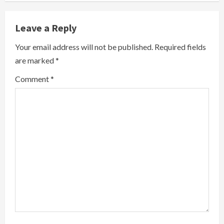
u
e
Leave a Reply
R
Your email address will not be published.
Required fields
are marked
*
e
Comment
*
a
d
i
n
g