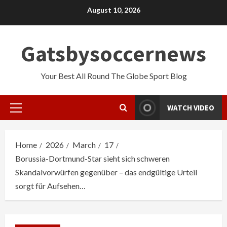
Skip
August 10, 2026
to
content
Gatsbysoccernews
Your Best All Round The Globe Sport Blog
WATCH VIDEO
Primary
Menu
Home
2026
March
17
Borussia-Dortmund-Star sieht sich schweren
Skandalvorwürfen gegenüber – das endgültige Urteil
sorgt für Aufsehen…