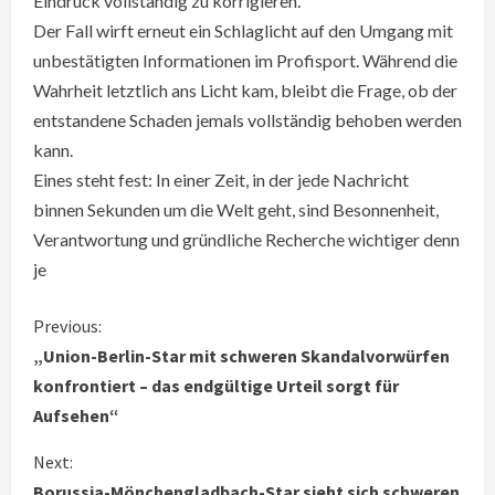
Eindruck vollständig zu korrigieren.
Der Fall wirft erneut ein Schlaglicht auf den Umgang mit
unbestätigten Informationen im Profisport. Während die
Wahrheit letztlich ans Licht kam, bleibt die Frage, ob der
entstandene Schaden jemals vollständig behoben werden
kann.
Eines steht fest: In einer Zeit, in der jede Nachricht
binnen Sekunden um die Welt geht, sind Besonnenheit,
Verantwortung und gründliche Recherche wichtiger denn
je
C
Previous:
„Union-Berlin-Star mit schweren Skandalvorwürfen
o
konfrontiert – das endgültige Urteil sorgt für
Aufsehen“
n
Next:
t
Borussia-Mönchengladbach-Star sieht sich schweren