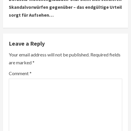
i
Skandalvorwürfen gegenüber – das endgültige Urteil
sorgt für Aufsehen…
n
u
e
Leave a Reply
R
Your email address will not be published.
Required fields
are marked
*
e
Comment
*
a
d
i
n
g