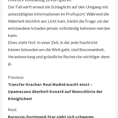
Der Fall wirft erneut ein Schlaglicht auf den Umgang mit
unbestätigten Informationen im Profisport. Während die
Wahrheit letztlich ans Licht kam, bleibt die Frage, ob der
entstandene Schaden jemals vollständig behoben werden
kann.
Eines steht fest: In einer Zeit, in der jede Nachricht
binnen Sekunden um die Welt geht, sind Besonnenheit,
Verantwortung und gründliche Recherche wichtiger denn
je.
C
Previous:
Transfer-Kracher: Real Madrid macht ernst –
o
Upamecano überholt Konaté auf Wunschliste der
Königlichen!
n
Next:
t
Borussia-Dortmund-Star sieht sich schweren