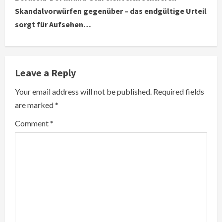
i
Skandalvorwürfen gegenüber – das endgültige Urteil
sorgt für Aufsehen…
n
u
e
Leave a Reply
R
Your email address will not be published.
Required fields
are marked
*
e
Comment
*
a
d
i
n
g