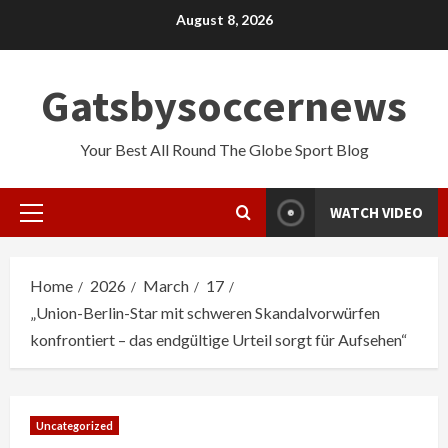
Skip
August 8, 2026
to
content
Gatsbysoccernews
Your Best All Round The Globe Sport Blog
WATCH VIDEO
Primary
Menu
Home
2026
March
17
„Union-Berlin-Star mit schweren Skandalvorwürfen
konfrontiert – das endgültige Urteil sorgt für Aufsehen“
Uncategorized